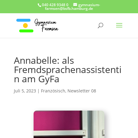
040 428 9348 0
gymnasium-
farmsen@bsfb.hamburg.de
Annabelle: als
Fremdsprachenassistenti
n am GyFa
Juli 5, 2023
|
Französisch
,
Newsletter 08