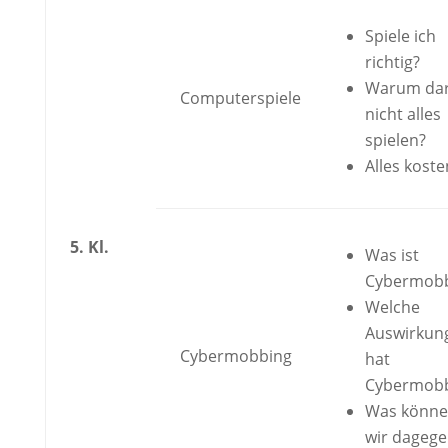
Spiele ich
richtig?
Warum dar
Computerspiele
nicht alles
spielen?
Alles koste
5. Kl.
Was ist
Cybermobb
Welche
Auswirkun
Cybermobbing
hat
Cybermobb
Was könn
wir dageg