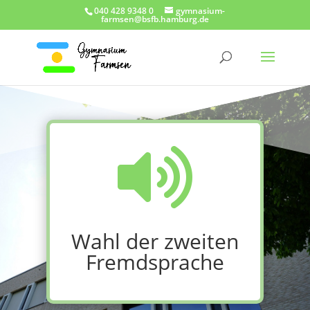
040 428 9348 0
gymnasium-
farmsen@bsfb.hamburg.de

Wahl der zweiten
Fremdsprache