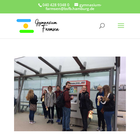
040 428 9348 0
gymnasium-
farmsen@bsfb.hamburg.de