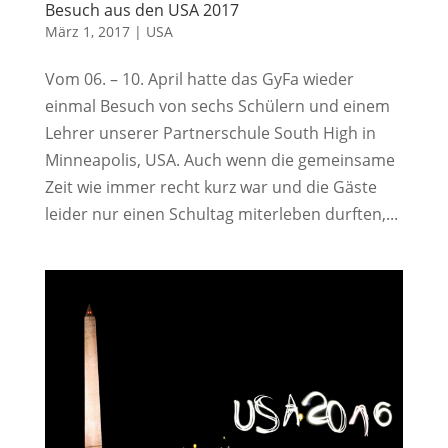
Besuch aus den USA 2017
März 1, 2017
|
USA
Vom 06. – 10. April hatte das GyFa wieder
einmal Besuch von sechs Schülern und einem
Lehrer unserer Partnerschule South High in
Minneapolis, USA. Auch wenn die gemeinsame
Zeit wie immer recht kurz war und die Gäste
leider nur einen Schultag miterleben durften,...