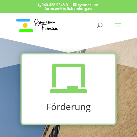
040 428 9348 0
gymnasium-
farmsen@bsfb.hamburg.de

Förderung