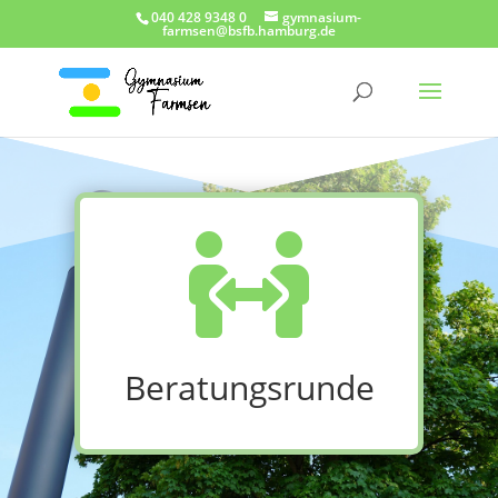
040 428 9348 0
gymnasium-
farmsen@bsfb.hamburg.de

Beratungsrunde