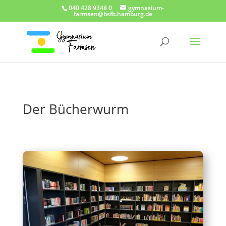
040 428 9348 0
gymnasium-
farmsen@bsfb.hamburg.de
Der Bücherwurm