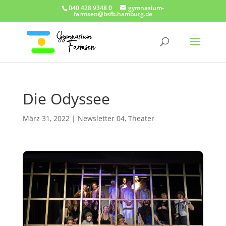
040 428 9348 0
gymnasium-
farmsen@bsfb.hamburg.de
Die Odyssee
März 31, 2022
|
Newsletter 04
,
Theater