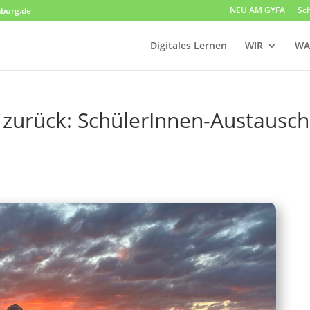
NEU AM GYFA
Sc
burg.de
Digitales Lernen
WIR
WA
zurück: SchülerInnen-Austausch