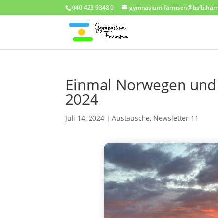
040 428 9348 0
gymnasium-farmsen@bsfb.ham
Einmal Norwegen und 
2024
Juli 14, 2024
|
Austausche
,
Newsletter 11