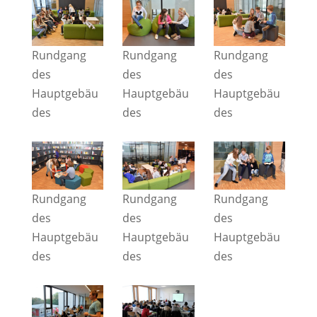
Rundgang
Rundgang
Rundgang
des
des
des
Hauptgebäu
Hauptgebäu
Hauptgebäu
des
des
des
Rundgang
Rundgang
Rundgang
des
des
des
Hauptgebäu
Hauptgebäu
Hauptgebäu
des
des
des