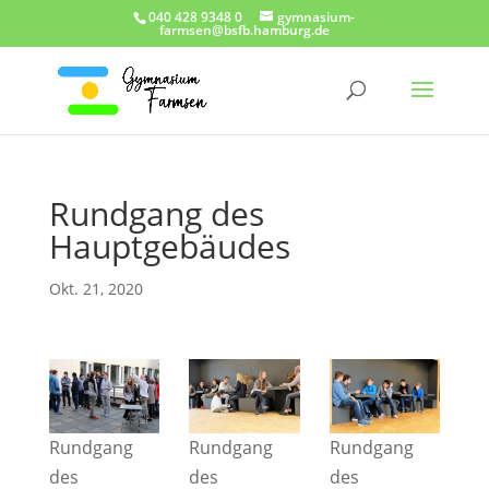
040 428 9348 0
gymnasium-
farmsen@bsfb.hamburg.de
Rundgang des
Hauptgebäudes
Okt. 21, 2020
Rundgang
Rundgang
Rundgang
des
des
des