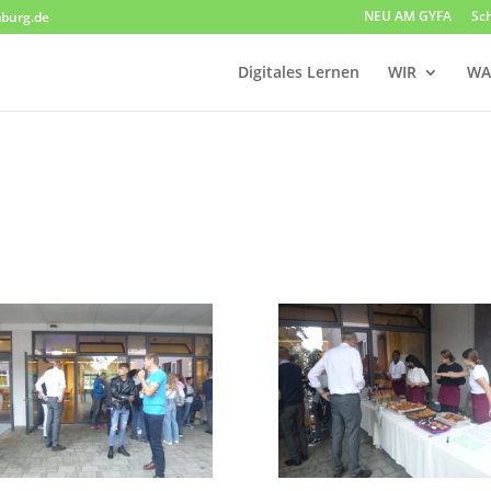
NEU AM GYFA
Sc
burg.de
Digitales Lernen
WIR
WA