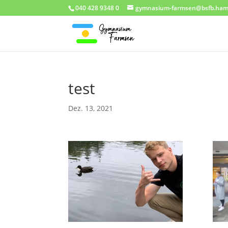
040 428 9348 0
gymnasium-farmsen@bsfb.ham
test
Dez. 13, 2021