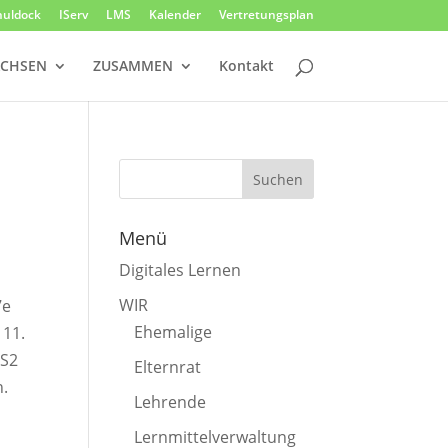
huldock
IServ
LMS
Kalender
Vertretungsplan
CHSEN
ZUSAMMEN
Kontakt
Menü
Digitales Lernen
WIR
7e
Ehemalige
 11.
 S2
Elternrat
h.
Lehrende
Lernmittelverwaltung