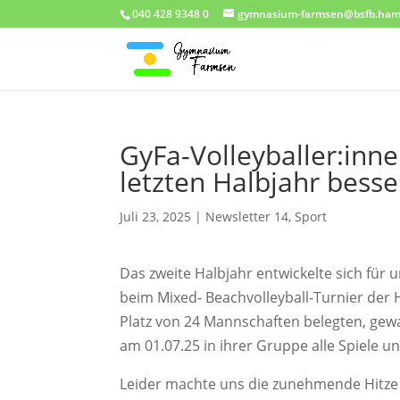
040 428 9348 0
gymnasium-farmsen@bsfb.ham
GyFa-Volleyballer:inne
letzten Halbjahr besser
Juli 23, 2025
|
Newsletter 14
,
Sport
Das zweite Halbjahr entwickelte sich für 
beim Mixed- Beachvolleyball-Turnier der 
Platz von 24 Mannschaften belegten, ge
am 01.07.25 in ihrer Gruppe alle Spiele 
Leider machte uns die zunehmende Hitze 