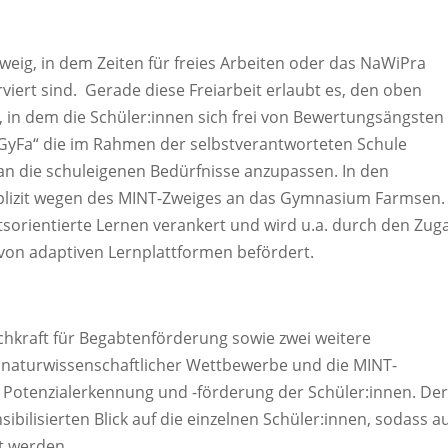
Zweig, in dem Zeiten für freies Arbeiten oder das NaWiPra
viert sind. Gerade diese Freiarbeit erlaubt es, den oben
 in dem die Schüler:innen sich frei von Bewertungsängsten
„GyFa“ die im Rahmen der selbstverantworteten Schule
an die schuleigenen Bedürfnisse anzupassen. In den
lizit wegen des MINT-Zweiges an das Gymnasium Farmsen.
ftsorientierte Lernen verankert und wird u.a. durch den Zug
 von adaptiven Lernplattformen befördert.
Fachkraft für Begabtenförderung sowie zwei weitere
n naturwissenschaftlicher Wettbewerbe und die MINT-
Potenzialerkennung und -förderung der Schüler:innen. De
ibilisierten Blick auf die einzelnen Schüler:innen, sodass a
t werden.