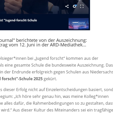
urnal" berichtete von der Auszeichnung:
trag vom 12. Juni in der ARD-Mediathek...
elsieger*innen bei „Jugend forscht“ kommen aus der
mals eine gesamte Schule die bundesweite Auszeichnung. Da
 in der Endrunde erfolgreich gegen Schulen aus Niedersach
 forscht“-Schule 2025
gekürt.
s dieser Erfolg nicht auf Einzelentscheidungen basiert, son
egium: „Ich höre sehr genau hin, was meine Kolleg*innen
e alles dafür, die Rahmenbedingungen so zu gestalten, das
wird.“ Aus dieser Kultur des Miteinanders sei ein tragfähig