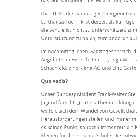
das Gut Karlshöhe, das MINTarium, das 
Die TUHH, die Hamburger Energienetze od
Lufthansa-Technik ist derzeit als künfti
die Schule ist nicht zu unterschätzen, zu
Unterstützung zu holen, zum anderen auc
Im nachmittäglichen Ganztagesbereich, de
Angebote im Bereich Robotik, Lego-Minds
Schachfeld, eine Klima-AG und eine Gar
Quo vadis?
Unser Bundespräsident Frank-Walter Stei
Jugend forscht: „(…) Das Thema Bildung ist 
weil sie sich dem Wandel von Gesellscha
Herausforderungen stellen und immer mit
es keinen Punkt, sondern immer nur ein K
Kleinen für die einzelne Schule. Die Entw