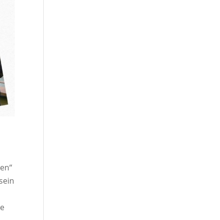
nen“
sein
ie