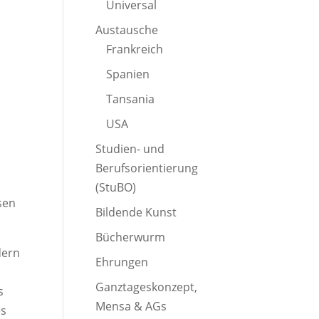
Universal
Austausche
Frankreich
Spanien
Tansania
USA
Studien- und
Berufsorientierung
s
(StuBO)
sen
Bildende Kunst
Bücherwurm
dern
Ehrungen
Ganztageskonzept,
s
Mensa & AGs
es