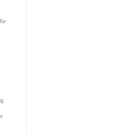
für
ig,
bt