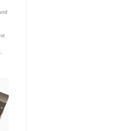
 und
mit
,