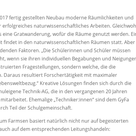
17 fertig gestellten Neubau moderne Räumlichkeiten und
 erfolgreiches naturwissenschaftliches Arbeiten. Gleichwohl
ts eine Gratwanderung, wofür die Räume genutzt werden. Ei
t findet in den naturwissenschaftlichen Räumen statt. Aber
eidenden Faktoren. „Die Schülerinnen und Schüler müssen
eht, wenn sie ihren individuellen Begabungen und Neigunge
ruierten Fragestellungen, sondern welche, die die
n. Daraus resultiert Forschertätigkeit mit maximaler
ebensweltbezug.“ Kreative Lösungen finden sich durch die
uleigene Technik-AG, die in den vergangenen 20 Jahren
mitarbeitet. Ehemalige „Techniker:innen“ sind dem GyFa
ch Teil der Schulgemeinschaft.
um Farmsen basiert natürlich nicht nur auf begeisterten
n auch auf dem entsprechenden Leitungshandeln: