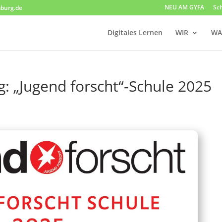
NEU AM GYFA
Sc
burg.de
Digitales Lernen
WIR
WA
: „Jugend forscht“-Schule 2025