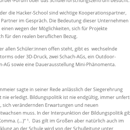
Körber-Forum oder das Schülerforschungszentrum besucht.
er die Hacker-School sind wichtige Kooperationspartner,
ger Partner im Gespräch. Die Bedeutung dieser Unternehmen 
m einen wegen der Möglichkeiten, sich für Projekte
h für den realen beruflichen Bezug.
r allen Schüler:innen offen steht, gibt es wechselnde
torms oder 3D-Druck, zwei Schach-AGs, ein Outdoor-
ten-AG sowie eine Dauerausstellung Mini-Phänomenta.
nmeier sagte in seiner Rede anlässlich der Siegerehrung
nie erledigt. Bildungspolitik ist nie endgültig, immer unfert
ft, sich verändernden Erwartungen und neuen
wachsen muss. In der Interpunktion der Bildungspolitik gi
omma. (…)“ ¹. Das gilt im Großen aber natürlich auch im
icklung an der Schule wird von der Schulleitung unter