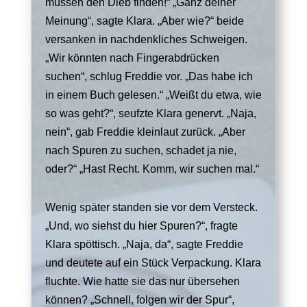
müssen den Dieb finden!“ „Ganz deiner
Meinung“, sagte Klara. „Aber wie?“ beide
versanken in nachdenkliches Schweigen.
„Wir könnten nach
Fingerabdrücken
suchen
“, schlug Freddie vor. „Das habe ich
in einem
Buch
gelesen.“ „Weißt du etwa, wie
so was geht?“, seufzte Klara genervt. „Naja,
nein“, gab Freddie kleinlaut zurück. „Aber
nach Spuren zu suchen, schadet ja nie,
oder?“ „Hast Recht. Komm, wir suchen mal.“
Wenig später standen sie vor dem Versteck.
„Und, wo siehst du hier Spuren?“, fragte
Klara spöttisch. „Naja, da“, sagte Freddie
und deutete auf ein Stück Verpackung. Klara
fluchte. Wie hatte sie das nur übersehen
können? „Schnell, folgen wir der Spur“,