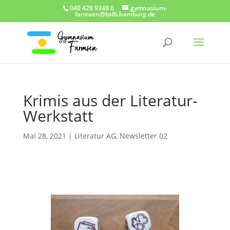
040 428 9348 0
gymnasium-
farmsen@bsfb.hamburg.de
Krimis aus der Literatur-
Werkstatt
Mai 28, 2021
|
Literatur AG
,
Newsletter 02