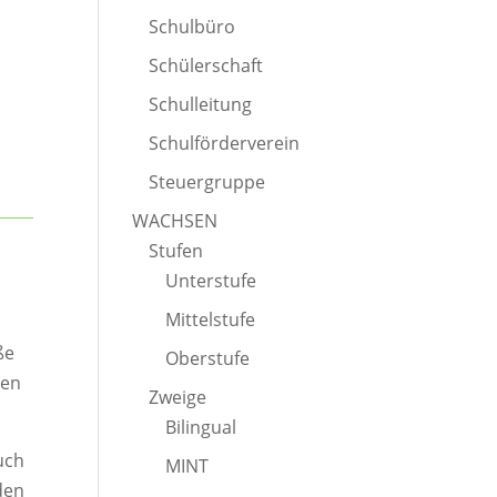
Schulbüro
Schülerschaft
Schulleitung
Schulförderverein
Steuergruppe
WACHSEN
Stufen
Unterstufe
Mittelstufe
ße
Oberstufe
gen
Zweige
Bilingual
uch
MINT
den