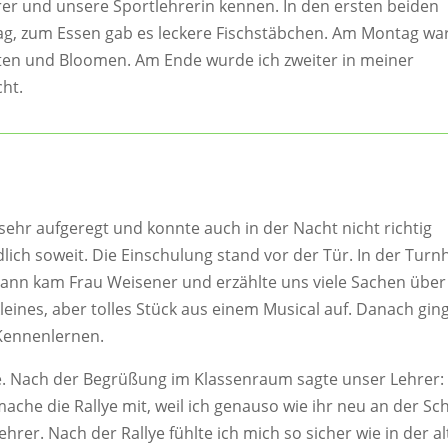
rer und unsere Sportlehrerin kennen. In den ersten beiden
g, zum Essen gab es leckere Fischstäbchen. Am Montag wa
nten und Bloomen. Am Ende wurde ich zweiter in meiner
ht.
ehr aufgeregt und konnte auch in der Nacht nicht richtig
ich soweit. Die Einschulung stand vor der Tür. In der Turnh
. Dann kam Frau Weisener und erzählte uns viele Sachen über
leines, aber tolles Stück aus einem Musical auf. Danach gin
 Kennenlernen.
se. Nach der Begrüßung im Klassenraum sagte unser Lehrer:
 mache die Rallye mit, weil ich genauso wie ihr neu an der Sc
ehrer. Nach der Rallye fühlte ich mich so sicher wie in der a