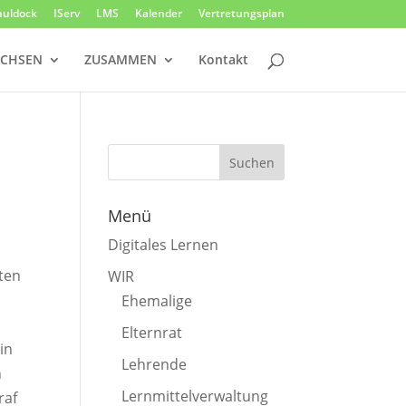
huldock
IServ
LMS
Kalender
Vertretungsplan
CHSEN
ZUSAMMEN
Kontakt
Menü
Digitales Lernen
ten
WIR
Ehemalige
Elternrat
in
Lehrende
n
Lernmittelverwaltung
raf