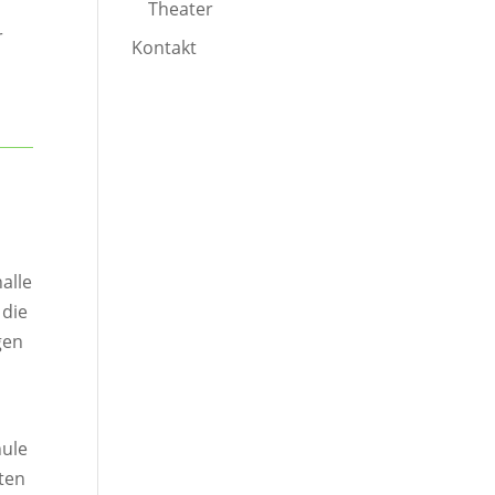
Theater
r
Kontakt
alle
 die
gen
hule
lten