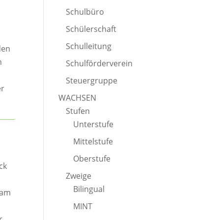
Schulbüro
Schülerschaft
Schulleitung
den
n
Schulförderverein
Steuergruppe
er
WACHSEN
Stufen
Unterstufe
Mittelstufe
Oberstufe
ck
Zweige
,
Bilingual
 am
MINT
r