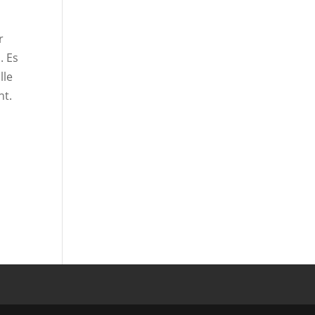
r
. Es
lle
ht.