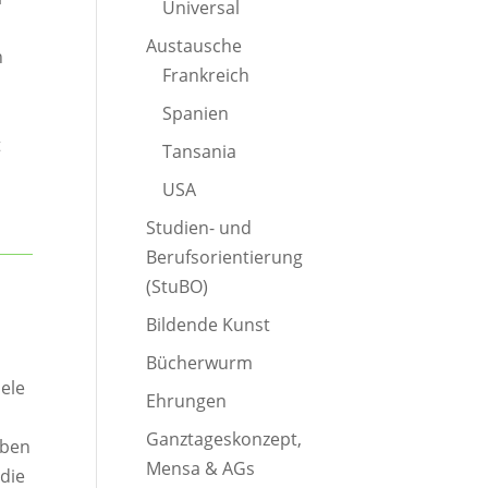
Universal
Austausche
n
Frankreich
Spanien
t
Tansania
USA
Studien- und
Berufsorientierung
(StuBO)
Bildende Kunst
Bücherwurm
ele
Ehrungen
Ganztageskonzept,
aben
Mensa & AGs
 die