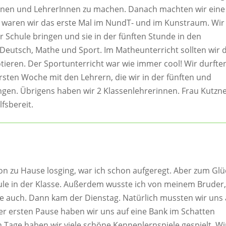
Innen und LehrerInnen zu machen. Danach machten wir eine
 waren wir das erste Mal im NundT- und im Kunstraum. Wir
 Schule bringen und sie in der fünften Stunde in den
 Deutsch, Mathe und Sport. Im Matheunterricht sollten wir 
ieren. Der Sportunterricht war wie immer cool! Wir durfte
rsten Woche mit den Lehrern, die wir in der fünften und
gen. Übrigens haben wir 2 Klassenlehrerinnen. Frau Kutzn
fsbereit.
on zu Hause losging, war ich schon aufgeregt. Aber zum Glü
ule in der Klasse. Außerdem wusste ich von meinem Bruder
mte auch. Dann kam der Dienstag. Natürlich mussten wir uns
der ersten Pause haben wir uns auf eine Bank im Schatten
 Tage haben wir viele schöne Kennenlernspiele gespielt. Wi