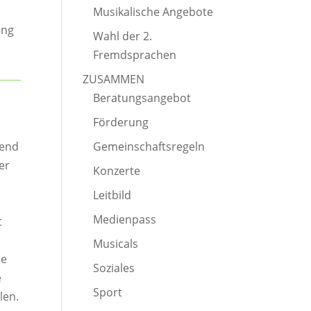
Musikalische Angebote
ing
Wahl der 2.
Fremdsprachen
ZUSAMMEN
Beratungsangebot
Förderung
ßend
Gemeinschaftsregeln
er
Konzerte
Leitbild
Medienpass
t
Musicals
de
Soziales
e
Sport
len.