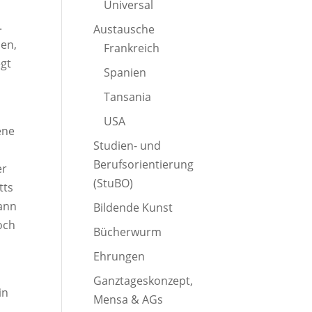
Universal
.
Austausche
hen,
Frankreich
egt
Spanien
Tansania
USA
ene
Studien- und
Berufsorientierung
er
(StuBO)
tts
ann
Bildende Kunst
och
Bücherwurm
Ehrungen
Ganztageskonzept,
in
Mensa & AGs