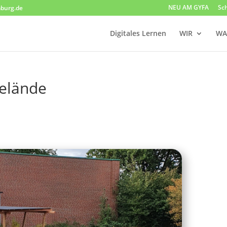
NEU AM GYFA
Sc
burg.de
Digitales Lernen
WIR
WA
elände