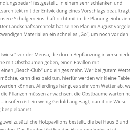
dlungsbedarf festgestellt. In einem sehr schlanken und
sarchitekt mit der Entwicklung eines Vorschlags beauftragt
nsere Schulgemeinschaft nicht mit in die Planung einbezie
 Der Landschaftsarchitekt hat seinen Plan im August vorgel
twendigen Materialien ein schnelles „Go“, um noch vor den
stwiese“ vor der Mensa, die durch Bepflanzung in verschied
sche mit Obstbäumen geben, einen Pavillon mit
, einen „Beach-Club“ und einiges mehr. Wer bei gutem Wett
öchte, kann dies bald tun, hierfür werden wir kleine Table
erden können. Allerdings hängt es sehr vom Wetter ab, w
n, die Pflanzen müssen anwachsen, die Obstbäume warten n
 – insofern ist ein wenig Geduld angesagt, damit die Wiese
 bespielbar ist.
wei zusätzliche Holzpavillons bestellt, die bei Haus B und 
werden. Das Rondeel östlich des Hauptgebäudes wird