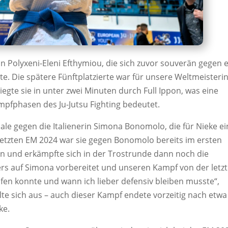
in Polyxeni-Eleni Efthymiou, die sich zuvor souverän gegen 
. Die spätere Fünftplatzierte war für unsere Weltmeisteri
egte sie in unter zwei Minuten durch Full Ippon, was eine
ampfphasen des Ju-Jutsu Fighting bedeutet.
le gegen die Italienerin Simona Bonomolo, die für Nieke ei
r letzten EM 2024 war sie gegen Bonomolo bereits im ersten
 und erkämpfte sich in der Trostrunde dann noch die
rs auf Simona vorbereitet und unseren Kampf von der letz
ifen konnte und wann ich lieber defensiv bleiben musste“,
ahlte sich aus – auch dieser Kampf endete vorzeitig nach etwa
ke.