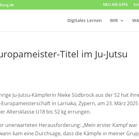
NEU AM GYFA
Sc
burg.de
Digitales Lernen
WIR
WA
ropameister-Titel im Ju-Jutsu
ährige Ju-Jutsu-Kämpferin Nieke Südbrock aus der S2 hat ihr
nd-Europameisterschaft in Larnaka, Zypern, am 23. März 2025
er Altersklasse U18 bis 52 kg errungen.
er unerwarteten Herausforderung: „Mein erster Kampf war
endwann kam eine Durchsage, dass die Kämpfe in meiner Gru