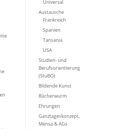
Universal
Austausche
Frankreich
Spanien
eine
Tansania
n
USA
Studien- und
Berufsorientierung
ne
(StuBO)
Bildende Kunst
ten
Bücherwurm
Ehrungen
Ganztageskonzept,
Mensa & AGs