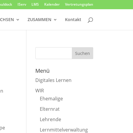
huldock
IServ
LMS
Kalender
Vertretungsplan
CHSEN
ZUSAMMEN
Kontakt
Menü
Digitales Lernen
WIR
en
Ehemalige
Elternrat
Lehrende
ppe
Lernmittelverwaltung