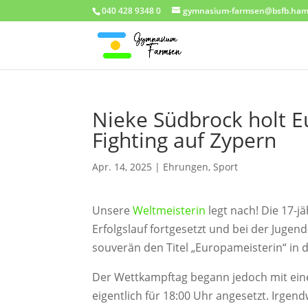
040 428 9348 0
gymnasium-farmsen@bsfb.ham
Nieke Südbrock holt Eu
Fighting auf Zypern
Apr. 14, 2025
|
Ehrungen
,
Sport
Unsere
Weltmeisterin
legt nach! Die 17-j
Erfolgslauf fortgesetzt und bei der Juge
souverän den Titel „Europameisterin“ in d
Der Wettkampftag begann jedoch mit ein
eigentlich für 18:00 Uhr angesetzt. Irg