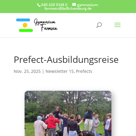
040 428 9348 0
gymnasium-
farmsen@bsfb.hamburg.de
Prefect-Ausbildungsreise
Nov. 25, 2025
|
Newsletter 15
,
Prefects