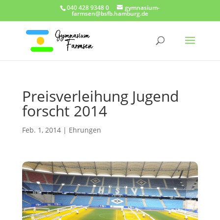
040 428 9348 0
gymnasium-
farmsen@bsfb.hamburg.de
Preisverleihung Jugend
forscht 2014
Feb. 1, 2014
|
Ehrungen