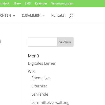
huldock
IServ
LMS
Kalender
Vertretungsplan
CHSEN
ZUSAMMEN
Kontakt
n
Menü
Digitales Lernen
WIR
Ehemalige
Elternrat
Lehrende
Lernmittelverwaltung