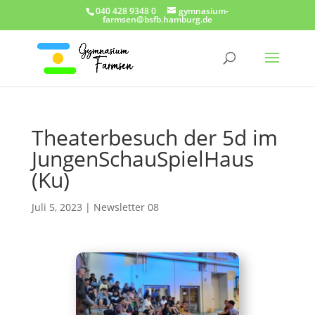
040 428 9348 0
gymnasium-
farmsen@bsfb.hamburg.de
Theaterbesuch der 5d im
JungenSchauSpielHaus
(Ku)
Juli 5, 2023
|
Newsletter 08