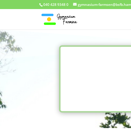
040 428 9348 0
gymnasium-farmsen@bsfb.ham