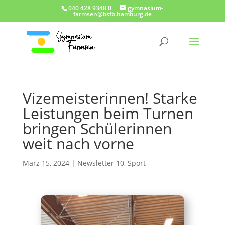
040 428 9348 0
gymnasium-
farmsen@bsfb.hamburg.de
Vizemeisterinnen! Starke
Leistungen beim Turnen
bringen Schülerinnen
weit nach vorne
März 15, 2024
|
Newsletter 10
,
Sport