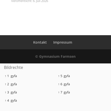
Veröffentlicht: 6. Juli 2026
Kontakt
Impressum
© Gymnasium Farmsen
Bildrechte
↑ 1
gyfa
↑ 5
gyfa
↑ 2
gyfa
↑ 6
gyfa
↑ 3
gyfa
↑ 7
gyfa
↑ 4
gyfa