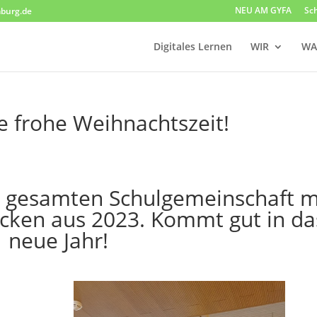
NEU AM GYFA
Sc
burg.de
Digitales Lernen
WIR
WA
e frohe Weihnachtszeit!
 gesamten Schulgemeinschaft m
ücken aus 2023. Kommt gut in da
neue Jahr!