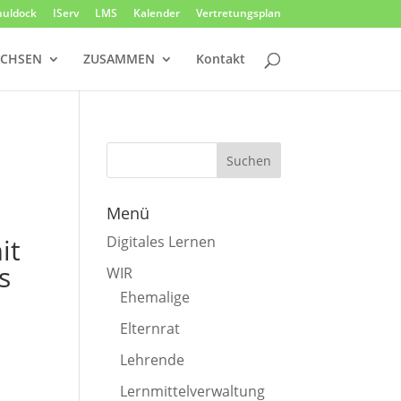
huldock
IServ
LMS
Kalender
Vertretungsplan
CHSEN
ZUSAMMEN
Kontakt
Menü
it
Digitales Lernen
s
WIR
Ehemalige
Elternrat
Lehrende
Lernmittelverwaltung