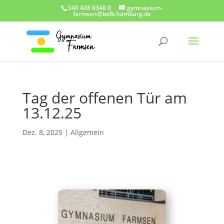
040 428 9348 0
gymnasium-
farmsen@bsfb.hamburg.de
Tag der offenen Tür am
13.12.25
Dez. 8, 2025
|
Allgemein