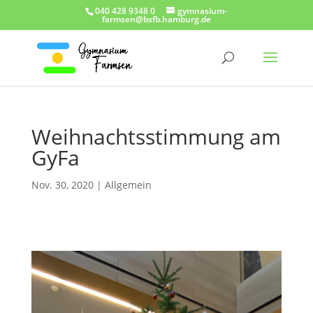
040 428 9348 0
gymnasium-
farmsen@bsfb.hamburg.de
Weihnachtsstimmung am
GyFa
Nov. 30, 2020
|
Allgemein