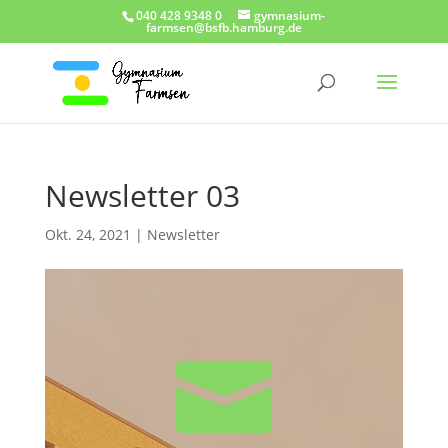
040 428 9348 0
gymnasium-
farmsen@bsfb.hamburg.de
Newsletter 03
Okt. 24, 2021
|
Newsletter
