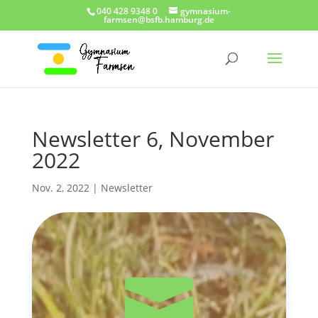
040 428 9348 0
gymnasium-
farmsen@bsfb.hamburg.de
Newsletter 6, November
2022
Nov. 2, 2022
|
Newsletter
